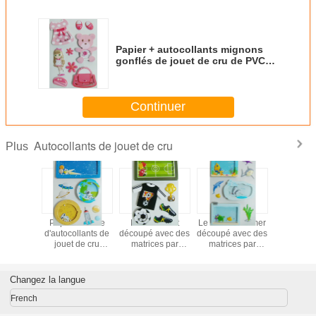
Papier + autocollants mignons
gonflés de jouet de cru de PVC
pour le cadeau d'anniversaire
écologique
Continuer
Autocollants de jouet de cru
Plus
collants
Papier en soie
L'autocollant
Le monde de mer
Les autoc
de cru de
d'autocollants de
découpé avec des
découpé avec des
3D, style 
sitif
jouet de cru
matrices par
matrices par
réutilisa
 de carte
d'impression +
coutume de
autocollants
décor d
ont posé
PVC gonflé +
papier posé par
démontables de
d'autocoll
ec des
fausses pierres +
noir couvre la
jouet de cru de
dispos
Changez la langue
ires 2,0
matériel
partie de football
fenêtre pêche des
trembl
mètres
d'ANIMAL
décorative
conceptions
Handcr
French
isseur
FAMILIER