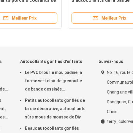
lants porcins courants de
d'autocollants de la bande
 dessinée 3D pour le décor
dessinée 3D a imprimé pour
hone portable
cadeaux auto-adhésifs
Meilleur Prix
Meilleur Prix
s
Autocollants gonflés d'enfants
Suivez-nous
Le PVC brouillé mou badine la
No. 16, route d
forme vert clair de grenouille
Communauté 
 de
de bande dessinée
Chang une ville
ns
d'autocollants gonflés
s
Petits autocollants gonflés de
Dongguan, G
écologique
nt,
birdie décorative, autocollants
Chine
les
sûrs mous de mousse de Diy
terry_color
+
s
Beaux autocollants gonflés