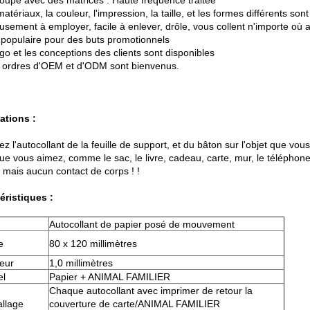
oupé avec des matrices : Haute fréquence traitée
matériaux, la couleur, l'impression, la taille, et les formes différents son
musement à employer, facile à enlever, drôle, vous collent n'importe où 
s populaire pour des buts promotionnels
ogo et les conceptions des clients sont disponibles
s ordres d'OEM et d'ODM sont bienvenus.
ations :
z l'autocollant de la feuille de support, et du bâton sur l'objet que vo
que vous aimez, comme le sac, le livre, cadeau, carte, mur, le téléphon
, mais aucun contact de corps ! !
éristiques :
Autocollant de papier posé de mouvement
e
80 x 120 millimètres
eur
1,0 millimètres
el
Papier + ANIMAL FAMILIER
Chaque autocollant avec imprimer de retour la
llage
couverture de carte/ANIMAL FAMILIER