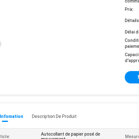
comma
Prix:
Détail
Délai d
Condit
paieme
Capaci
d'appr
 Infomation
Description De Produit
Autocollant de papier posé de
ticle:
Mesur