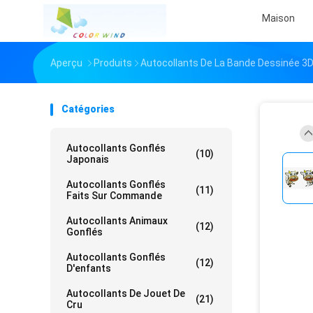
Maison
Aperçu
Produits
Autocollants De La Bande Dessinée 3
Catégories
Autocollants Gonflés
(10)
Japonais
Autocollants Gonflés
(11)
Faits Sur Commande
Autocollants Animaux
(12)
Gonflés
Autocollants Gonflés
(12)
D'enfants
Autocollants De Jouet De
(21)
Cru