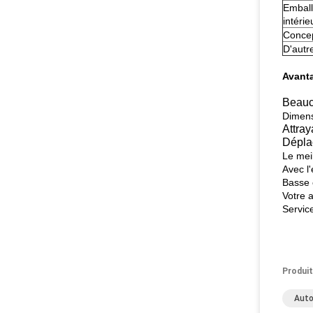
Embal
intérie
Conce
D'autr
Avanta
Beauc
Dimens
Attray
Dépla
Le meil
Avec l
Basse 
Votre 
Service
Produit
Auto