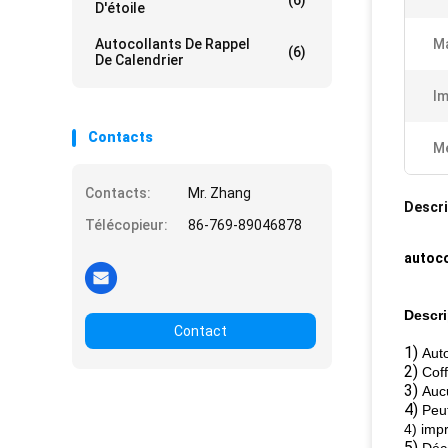
(6)
D'étoile
Autocollants De Rappel
Ma
(6)
De Calendrier
Im
Contacts
Me
Contacts:
Mr. Zhang
Descri
Télécopieur:
86-769-89046878
autoco
Descri
Contact
1)
Aut
2)
Coff
3)
Auc
4)
Peu
4) impr
5)