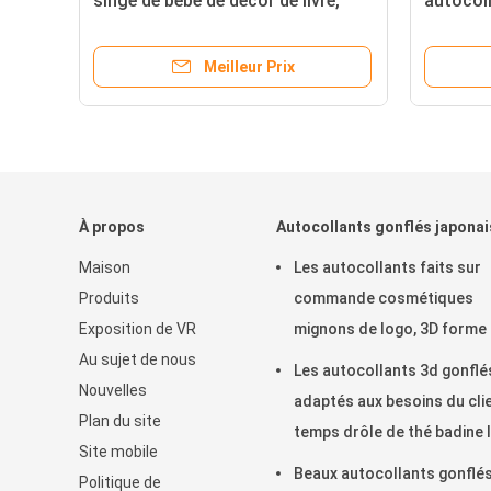
singe de bébé de décor de livre,
autocol
copie animale de zoo badine des
la bande
autocollants de bande dessinée
de télép
Meilleur Prix
À propos
Autocollants gonflés japonai
Maison
Les autocollants faits sur
Produits
commande cosmétiques
Exposition de VR
mignons de logo, 3D forme
Au sujet de nous
petits autocollants migno
Les autocollants 3d gonflé
Nouvelles
comme cadeau
adaptés aux besoins du clie
Plan du site
temps drôle de thé badine 
Site mobile
autocollants gonflés PVC 
Beaux autocollants gonflé
Politique de