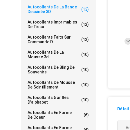
Autocollants De La Bande
(13)
Dessinée 3D
Autocollants Imprimables
(12)
De Tissu
Autocollants Faits Sur
(12)
Commande D...
Autocollants De La
(10)
Mousse 3d
Autocollants De Bling De
(10)
Souvenirs
Autocollants De Mousse
(10)
De Scintillement
Autocollants Gonflés
(10)
D'alphabet
Détail
Autocollants En Forme
(6)
De Coeur
Autocollants En Forme
Ar