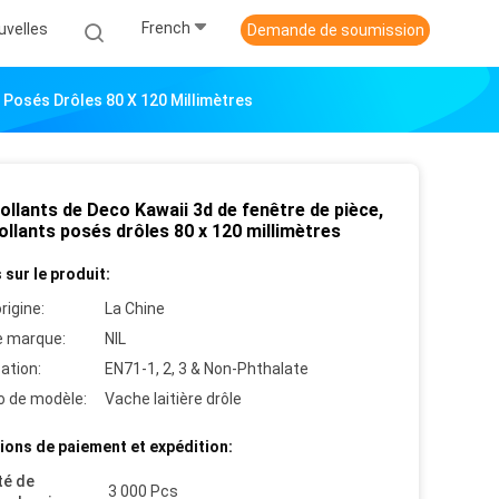
French
uvelles
Demande de soumission
 Posés Drôles 80 X 120 Millimètres
llants de Deco Kawaii 3d de fenêtre de pièce,
llants posés drôles 80 x 120 millimètres
 sur le produit:
rigine:
La Chine
 marque:
NIL
cation:
EN71-1, 2, 3 & Non-Phthalate
 de modèle:
Vache laitière drôle
ions de paiement et expédition:
té de
3 000 Pcs