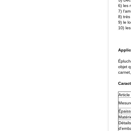
Déc
6) les 
7) l'a
8) trè
9) le l
10) le
Applic
Épluche
objet 
carnet
Caract
Article
Mesur
Épaiss
Matéri
Détails
d'emba