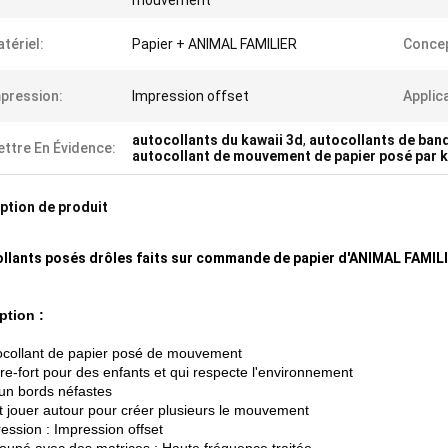
mouvement
tériel:
Papier + ANIMAL FAMILIER
Concep
pression:
Impression offset
Applic
autocollants du kawaii 3d
,
autocollants de ban
ttre En Évidence:
autocollant de mouvement de papier posé par k
ption de produit
llants posés drôles faits sur commande de papier d'ANIMAL FAMILI
ption :
ocollant de papier posé de mouvement
re-fort pour des enfants et qui respecte l'environnement
un bords néfastes
t jouer autour pour créer plusieurs le mouvement
ession : Impression offset