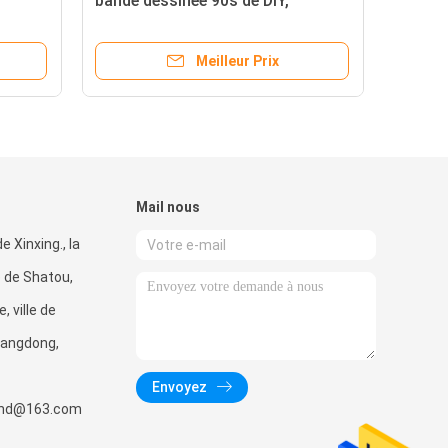
bande dessinée 90s de DIY,
 des
autocollants mignons drôles de
mur de lapin
Meilleur Prix
Mail nous
e Xinxing., la
de Shatou,
, ville de
uangdong,
Envoyez
wind@163.com