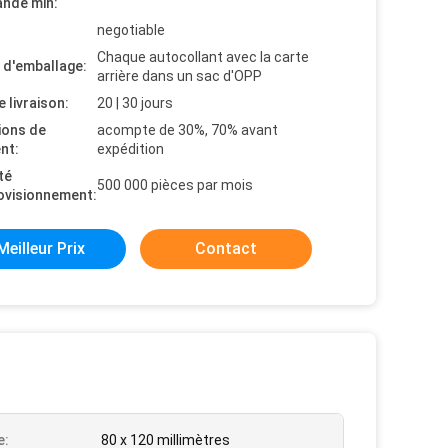
nde min:
negotiable
Chaque autocollant avec la carte
s d'emballage:
arrière dans un sac d'OPP
e livraison:
20 | 30 jours
ions de
acompte de 30%, 70% avant
nt:
expédition
té
500 000 pièces par mois
ovisionnement:
Meilleur Prix
Contact
e:
80 x 120 millimètres