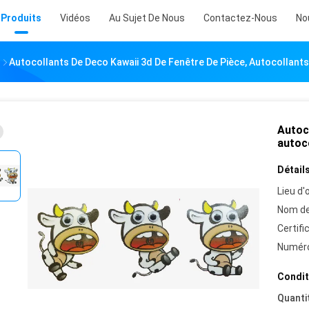
Produits
Vidéos
Au Sujet De Nous
Contactez-Nous
No
D
Autocollants De Deco Kawaii 3d De Fenêtre De Pièce, Autocollants
Autoco
autoco
Détails
Lieu d'o
Nom de
Certifi
Numéro
Condit
Quanti