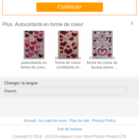
120mm
Continuer
Autocollants en forme de coeur
Plus
lants en
Petits 3D
Autocollants en
Autocollants en
Les autoc
e coeur
autocollants en
forme de coeur
forme de coeur de
en forme d
s sur
forme de coeur,
scintillants en
fausse pierre
personna
nde de
autocollants
cristal de DIY,
d'éclat,
pour ép
ment rose
gonflés de coeur
autocollants
autocollants
favor
les pour
d'EVA d'ANIMAL
rouges de coeur
personnalisés de
l'impress
Changez la langue
ur de
FAMILIER de PVC
de scintillement
coeur d'amour
soie non 
tines
pour des
d'enfants
French
enveloppes
Accueil
|
Au sujet de nous
|
Plan du site
|
Privacy Policy
Vue de bureau
Copyright © 2018 - 2025 Dongguan Color Wind Plastic Product.LTD.